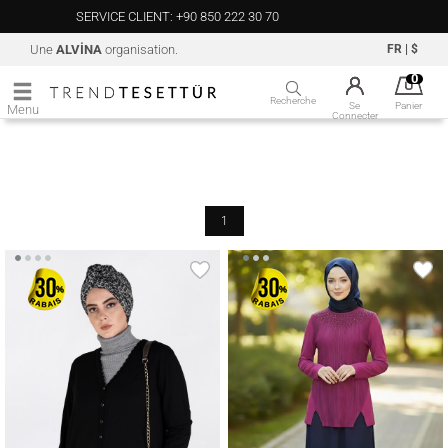
SERVICE CLIENT: +90 850 222 30 70
Une
ALVİNA
organisation.
FR
|
$
0
Recherche
Se
Panier
Menu
Connecter
1