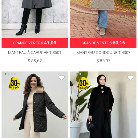
41,03
60,16
GRANDE VENTE $
GRANDE VENTE $
MANTEAU À CAPUCHE T 3501
MANTEAU DOUDOUNE T 4007
$ 58,62
$ 85,97