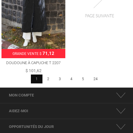
71,12
GRANDE VENTE $
DOUDOUNE À CAPUCHE T 2207
$ 101,62
1
2
3
4
5
24
MON COMPTE
AIDEZ-MOI
OPPORTUNITÉS DU JOUR