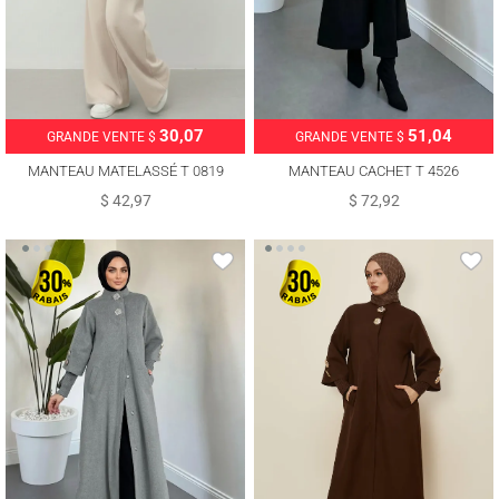
30,07
51,04
GRANDE VENTE $
GRANDE VENTE $
MANTEAU MATELASSÉ T 0819
MANTEAU CACHET T 4526
$ 42,97
$ 72,92