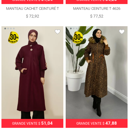
MANTEAU CACHET CEINTURÉ T
MANTEAU CEINTURE T 4626
3616
$ 72,92
$ 77,52
51,04
47,88
GRANDE VENTE $
GRANDE VENTE $