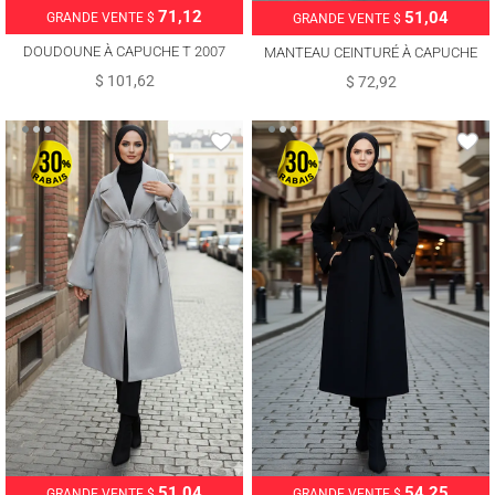
71,12
51,04
GRANDE VENTE $
GRANDE VENTE $
DOUDOUNE À CAPUCHE T 2007
MANTEAU CEINTURÉ À CAPUCHE
T 4326
$ 101,62
$ 72,92
51,04
54,25
GRANDE VENTE $
GRANDE VENTE $