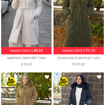
49,22
71,12
GRANDE VENTE $
GRANDE VENTE $
MANTEAU CEINTURÉ T 5426
DOUDOUNE À CAPUCHE T 2207
$ 70,32
$ 101,62