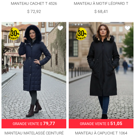
MANTEAU CACHET T 4526
MANTEAU À MOTIF LÉOPARD T
5626
$ 72,92
$ 68,41
79,77
51,05
GRANDE VENTE $
GRANDE VENTE $
MANTEAU MATELASSÉ CEINTURÉ
MANTEAU À CAPUCHE T 1064