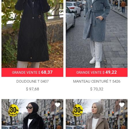
68,37
49,22
GRANDE VENTE $
GRANDE VENTE $
DOUDOUNE T 0407
MANTEAU CEINTURÉ T 5426
$ 97,68
$ 70,32