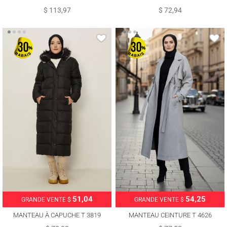
T 0002
$ 113,97
$ 72,94
51,04
54,25
GRANDE VENTE $
GRANDE VENTE $
MANTEAU À CAPUCHE T 3819
MANTEAU CEINTURE T 4626