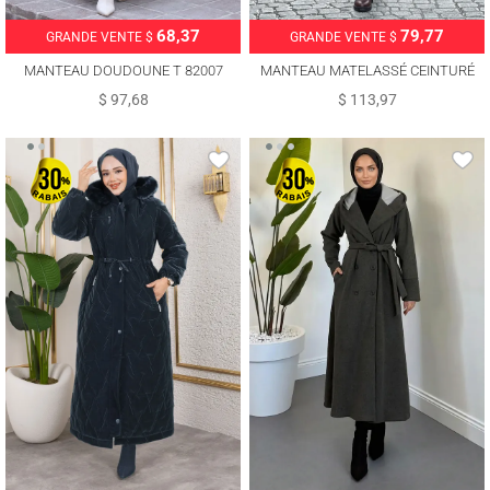
79,77
68,37
GRANDE VENTE $
GRANDE VENTE $
MANTEAU MATELASSÉ CEINTURÉ
MANTEAU DOUDOUNE T 82007
T 0002
$ 113,97
$ 97,68