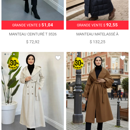
51,04
92,55
GRANDE VENTE $
GRANDE VENTE $
MANTEAU CEINTURÉ T 3526
MANTEAU MATELASSÉ À
CAPUCHE T 5002
$ 72,92
$ 132,25