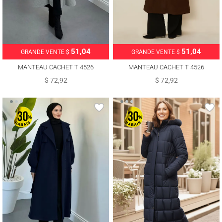
51,04
51,04
GRANDE VENTE $
GRANDE VENTE $
MANTEAU CACHET T 4526
MANTEAU CACHET T 4526
$ 72,92
$ 72,92