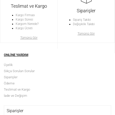
Teslimat ve Kargo
Siparişler
Kargo Firması
Kargo Süresi
Sipariş Takibi
Kargom Nerede?
Değişiklik Talebi
Kargo Ücreti
Tümünü Gör
Tümünü Gör
ONLINE YARDIM
Üyelik
Sıkça Sorulan Sorular
Siparişler
Ödeme
Teslimat ve Kargo
İade ve Değişim
Siparişler