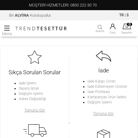
MÜŞTERİ HİZMETLERİ: 0850 222 30 70
Bir
ALVİNA
Kuruluşudur.
TR
|
$
0
Arama
Giriş
Sepetim
Menü
İade
Sıkça Sorulan Sorular
İade Kargo Ücreti
İade İşlemi
İade Edilemeyen Ürünler
Sipariş İptali
İade Politikası
Değişim İşlemi
Kampanyalı Ürün İadesi
Adres Değişikliği
Değişim İşlemi
Tümünü Gör
Tümünü Gör
,