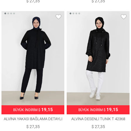
$ 27,35
$ 27,35
19,15
19,15
BÜYÜK İNDİRİM $
BÜYÜK İNDİRİM $
ALVİNA YAKASI BAĞLAMA DETAYLI
ALVİNA DESENLİ TUNİK T 42368
TUNİK T 42443
$ 27,35
$ 27,35