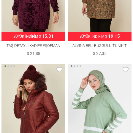
15,31
19,15
BÜYÜK İNDİRİM $
BÜYÜK İNDİRİM $
TAŞ DETAYLI KADİFE EŞOFMAN
ALVİNA BELİ BÜZGÜLÜ TUNİK T
TUNİK T 43451
42319
$ 21,88
$ 27,35