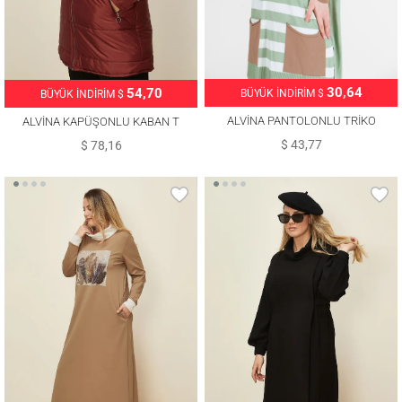
30,64
54,70
BÜYÜK İNDİRİM $
BÜYÜK İNDİRİM $
ALVİNA PANTOLONLU TRİKO
ALVİNA KAPÜŞONLU KABAN T
TAKIM T 42124
90273
$ 43,77
$ 78,16