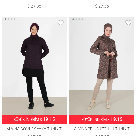
42395
42444
$ 27,35
$ 27,35
19,15
19,15
BÜYÜK İNDİRİM $
BÜYÜK İNDİRİM $
ALVİNA GÖMLEK YAKA TUNİK T
ALVİNA BELİ BÜZGÜLÜ TUNİK T
42444
42319