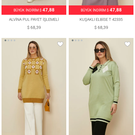
47,88
47,88
BÜYÜK İNDİRİM $
BÜYÜK İNDİRİM $
ALVİNA PUL PAYET İŞLEMELİ
KUŞAKLI ELBİSE T 42335
ELBİSE T 42436
$ 68,39
$ 68,39