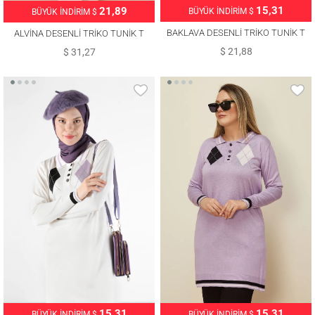
15,31
21,89
BÜYÜK İNDİRİM $
BÜYÜK İNDİRİM $
BAKLAVA DESENLİ TRİKO TUNİK T
ALVİNA DESENLİ TRİKO TUNİK T
42109
43178
$ 21,88
$ 31,27
15,31
15,31
BÜYÜK İNDİRİM $
BÜYÜK İNDİRİM $