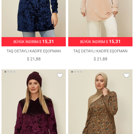
15,31
15,31
BÜYÜK İNDİRİM $
BÜYÜK İNDİRİM $
TAŞ DETAYLI KADİFE EŞOFMAN
TAŞ DETAYLI KADİFE EŞOFMAN
TUNİK T 43451
TUNİK T 43451
$ 21,88
$ 21,88