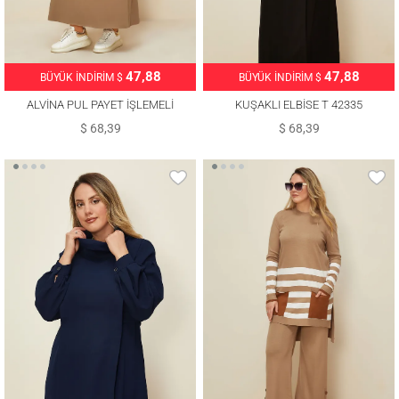
47,88
47,88
BÜYÜK İNDİRİM $
BÜYÜK İNDİRİM $
ALVİNA PUL PAYET İŞLEMELİ
KUŞAKLI ELBİSE T 42335
ELBİSE T 42436
$ 68,39
$ 68,39