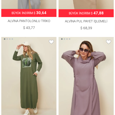
30,64
47,88
BÜYÜK İNDİRİM $
BÜYÜK İNDİRİM $
ALVİNA PANTOLONLU TRİKO
ALVİNA PUL PAYET İŞLEMELİ
TAKIM T 42124
ELBİSE T 42436
$ 43,77
$ 68,39