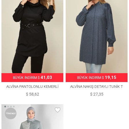
41,03
19,15
BÜYÜK İNDİRİM $
BÜYÜK İNDİRİM $
ALVİNA PANTOLONLU KEMERLİ
ALVİNA NAKIŞ DETAYLI TUNİK T
TAKIM T 42450
42395
$ 58,62
$ 27,35