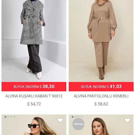
38,30
41,03
BÜYÜK İNDİRİM $
BÜYÜK İNDİRİM $
ALVİNA KUŞAKLI KABAN T 90312
ALVİNA PANTOLONLU KEMERLİ
TAKIM T 42450
$ 54,72
$ 58,62