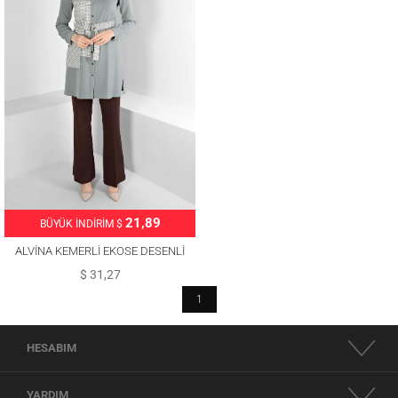
21,89
BÜYÜK İNDİRİM $
ALVİNA KEMERLİ EKOSE DESENLİ
TUNİK T 43377
$ 31,27
1
HESABIM
YARDIM