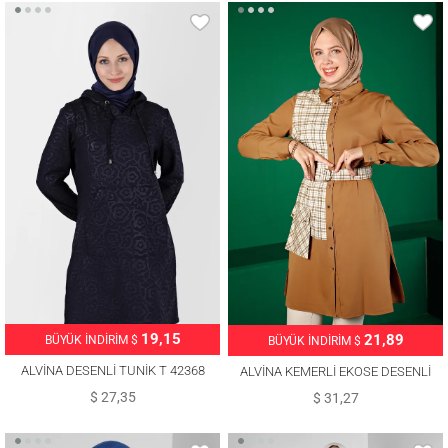
19,15
21,89
BÜYÜK İNDİRİM $
BÜYÜK İNDİRİM $
ALVİNA DESENLİ TUNİK T 42368
ALVİNA KEMERLİ EKOSE DESENLİ
TUNİK T 43377
$ 27,35
$ 31,27