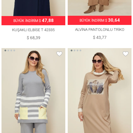
30,64
47,88
BÜYÜK İNDİRİM $
BÜYÜK İNDİRİM $
ALVİNA PANTOLONLU TRİKO
KUŞAKLI ELBİSE T 42335
TAKIM T 42124
$ 43,77
$ 68,39