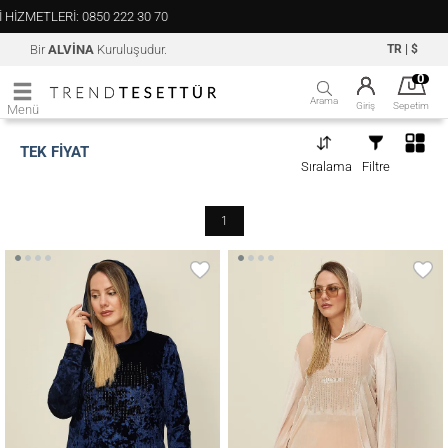
850 222 30 70
Bir
ALVİNA
Kuruluşudur.
TR
|
$
0
Arama
Giriş
Sepetim
Menü
TEK FİYAT
Sıralama
Filtre
1