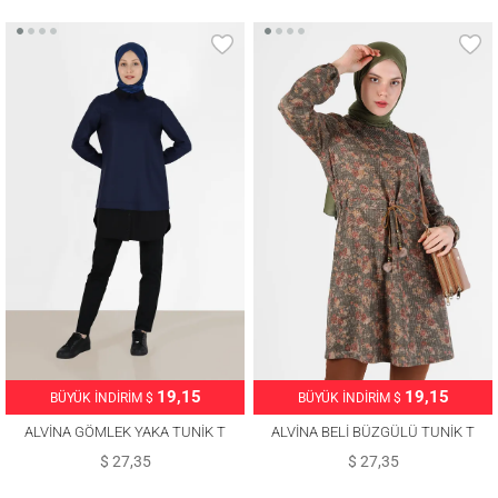
19,15
19,15
BÜYÜK İNDİRİM $
BÜYÜK İNDİRİM $
ALVİNA GÖMLEK YAKA TUNİK T
ALVİNA BELİ BÜZGÜLÜ TUNİK T
42444
42319
$ 27,35
$ 27,35