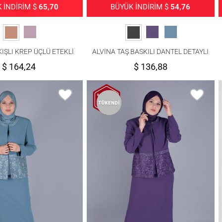
 İNDİRİM $
65,70
BÜYÜK İNDİRİM $
54,76
IŞLI KREP ÜÇLÜ ETEKLİ
ALVİNA TAŞ BASKILI DANTEL DETAYLI
TAKIM 30032
ÜÇLÜ ETEKLİ TAKIM 30056
$ 164,24
$ 136,88