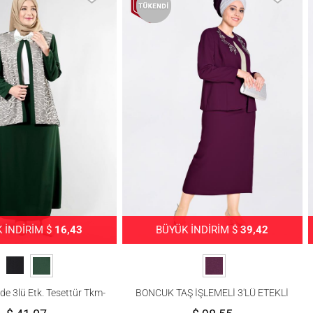
 İNDİRİM $
16,43
BÜYÜK İNDİRİM $
39,42
de 3lü Etk. Tesettür Tkm-
BONCUK TAŞ İŞLEMELİ 3′LÜ ETEKLİ
Alv Fashion
TAKIM 3429E