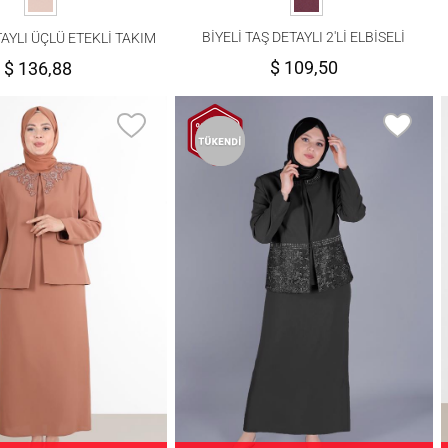
BİYELİ TAŞ DETAYLI 2′Lİ ELBİSELİ
AYLI ÜÇLÜ ETEKLİ TAKIM
TAKIM 3466E
T 3458
$ 109,50
$ 136,88