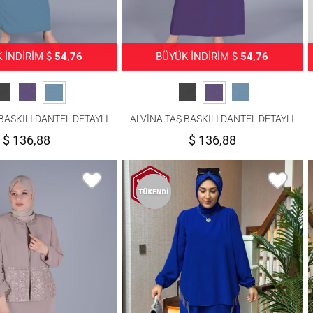
 İNDİRİM $
54,76
BÜYÜK İNDİRİM $
54,76
BASKILI DANTEL DETAYLI
ALVİNA TAŞ BASKILI DANTEL DETAYLI
TEKLİ TAKIM 30056
ÜÇLÜ ETEKLİ TAKIM 30056
$ 136,88
$ 136,88