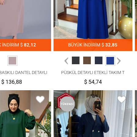
 İNDİRİM $
82,12
BÜYÜK İNDİRİM $
32,85
BASKILI DANTEL DETAYLI
PÜSKÜL DETAYLI ETEKLİ TAKIM T
EKLİ TAKIM T 30056
1203
$ 136,88
$ 54,74