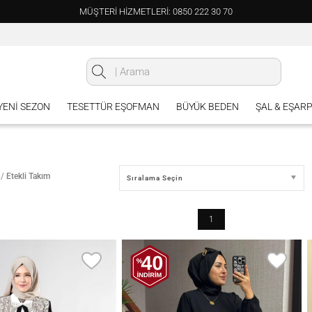
MÜŞTERİ HİZMETLERİ: 0850 222 30 70
 YENI SEZON
TESETTÜR EŞOFMAN
BÜYÜK BEDEN
ŞAL & EŞAR
/
Etekli Takım
Sıralama Seçin
1