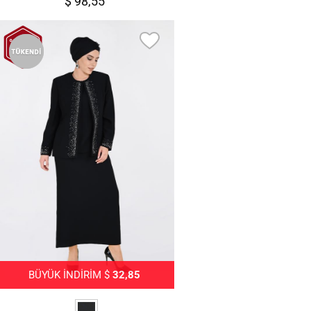
$ 98,55
BÜYÜK İNDİRİM $
32,85