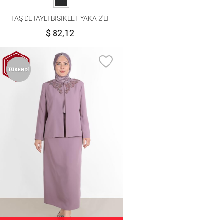
TAŞ DETAYLI BİSİKLET YAKA 2′Lİ
ELBİSELİ TAKIM 3467E
$ 82,12