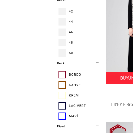
Etekli Takım
Eşofman Altı
42
Ferace
Pantolon
44
Pantolonlu
46
Takım
Pardesü
48
Trençkot
Tunik
50
Yelek
Renk
52
Kış Kreasyonu
54
BORDO
BÜYÜK
KAHVE
KREM
T 3101E Bro
LACİVERT
MAVİ
Fiyat
MOR