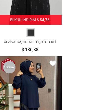
BÜYÜK İNDİRİM $
54,76
ALVİNA TAŞ DETAYLI ÜÇLÜ ETEKLİ
TAKIM 30050
$ 136,88