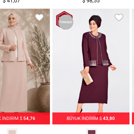
$ 41,07
$ 98,55
 İNDİRİM $
54,76
BÜYÜK İNDİRİM $
43,80