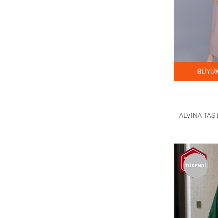
BÜYÜK
ALVİNA TAŞ 
ÜÇLÜ ET