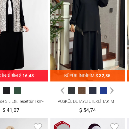
 İNDİRİM $
16,43
BÜYÜK İNDİRİM $
32,85
de 3lü Etk. Tesettür Tkm-
PÜSKÜL DETAYLI ETEKLİ TAKIM T
Alv Fashion
1203
$ 41,07
$ 54,74