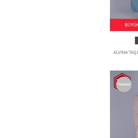
BÜYÜK
ALVİNA TAŞ 
ÜÇLÜ E