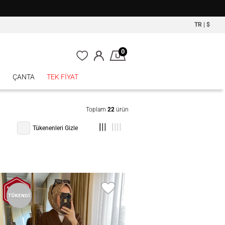
TR
|
$
0
P
ÇANTA
TEK FİYAT
Toplam
22
ürün
Tükenenleri Gizle