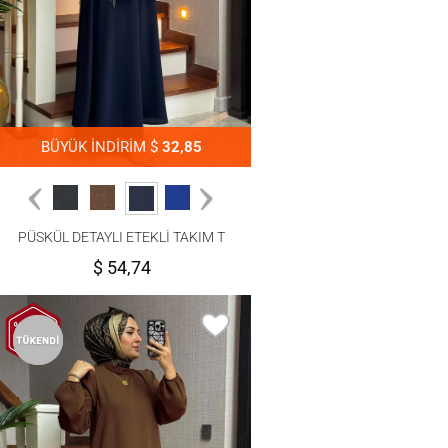
BÜYÜK İNDİRİM $
32,85
PÜSKÜL DETAYLI ETEKLİ TAKIM T
1203
$ 54,74