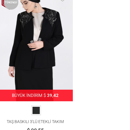
BÜYÜK İNDİRİM $
39,42
TAŞ BASKILI 3′LÜ ETEKLİ TAKIM
3438E