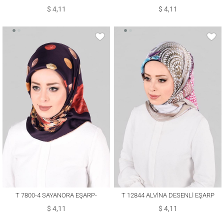
$ 4,11
$ 4,11
T 7800-4 SAYANORA EŞARP-
T 12844 ALVİNA DESENLİ EŞARP
PİRAMİT
$ 4,11
$ 4,11