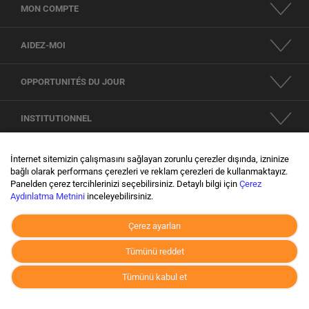
MON COMPTE
AIDEZ-MOI
OPPORTUNITÉS DU JOUR
INSTITUTIONNEL
RÉSEAUX SOCIAUX
İnternet sitemizin çalışmasını sağlayan zorunlu çerezler dışında, izninize
bağlı olarak performans çerezleri ve reklam çerezleri de kullanmaktayız.
Panelden çerez tercihlerinizi seçebilirsiniz. Detaylı bilgi için
Çerez
KVKK
Aydınlatma Metnini
inceleyebilirsiniz.
Çerez ayarları
Tümünü reddet
Tümünü kabul et
© 1996-2026 -
TRENDTESETTÜR
officiel site. Tous les droits sont réservés. Les images
du site ne peuvent pas être copiées sans autorisation et ne peuvent pas être publiées.
•