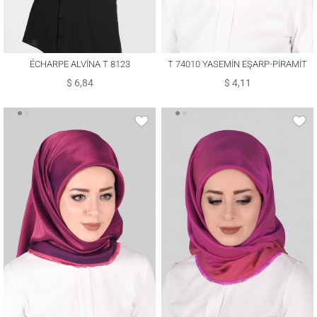
ÉCHARPE ALVİNA T 8123
T 74010 YASEMİN EŞARP-PİRAMİT
$ 6,84
$ 4,11