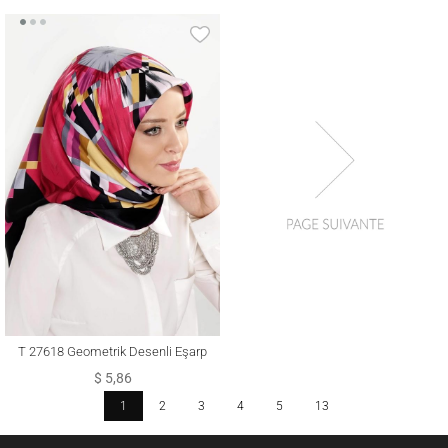
T 27618 Geometrik Desenli Eşarp
$ 5,86
1
2
3
4
5
13