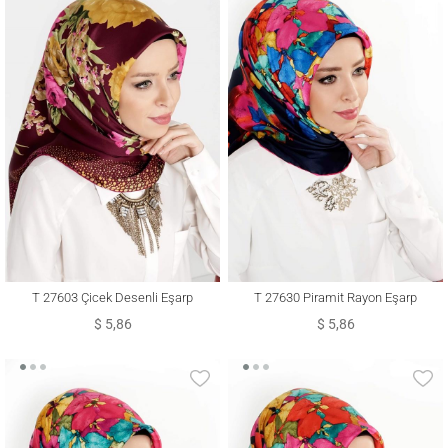
T 27603 Çicek Desenli Eşarp
T 27630 Piramit Rayon Eşarp
$ 5,86
$ 5,86