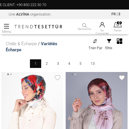
2 30 70
Une
ALVİNA
organisation.
FR
|
$
0
Recherche
Se
Panier
Menu
Connecter
Châle & Êcharpe
/
Variêtês
Trier Par
filtre
Êcharpe
1
2
3
4
5
13