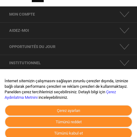
MON COMPTE
AIDEZ-MOI
OPPORTUNITÉS DU JOUR
INSTITUTIONNEL
RÉSEAUX SOCIAUX
İnternet sitemizin çalışmasını sağlayan zorunlu çerezler dışında, izninize
bağlı olarak performans çerezleri ve reklam çerezleri de kullanmaktayız.
Panelden çerez tercihlerinizi seçebilirsiniz. Detaylı bilgi için
Çerez
KVKK
Aydınlatma Metnini
inceleyebilirsiniz.
Çerez ayarları
Tümünü reddet
Tümünü kabul et