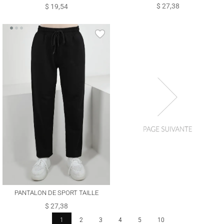
ÉLASTIQUE À NOUER T 6502
ÉLASTIQUE AVEC DÉTAIL SLOGAN
$ 27,38
$ 19,54
T 1702
PANTALON DE SPORT TAILLE
ÉLASTIQUE À NOUER T 6502
$ 27,38
1
2
3
4
5
10