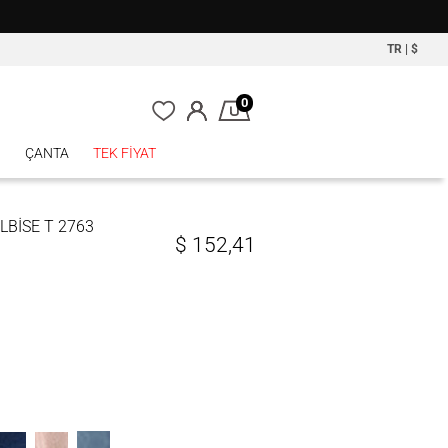
TR
|
$
0
P
ÇANTA
TEK FİYAT
LBİSE T 2763
$
152,41
İNDİGO
ACİVERT
PUDRA