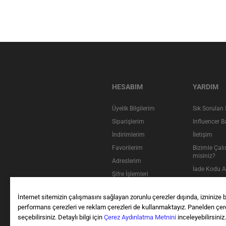
HESABIM
YARDIM
Üyelik Bilgilerim
Sık Sorulan 
Siparişlerim
Influencer 
İndirimlerim
İletişim
Favorilerim
Bizimle Çalı
misiniz?
Adreslerim
İade Kodu A
Şifre İşlemleri
Sipariş İptal
Yurtdışı İad
İnternet sitemizin çalışmasını sağlayan zorunlu çerezler dışında, izninize b
performans çerezleri ve reklam çerezleri de kullanmaktayız. Panelden çerez
seçebilirsiniz. Detaylı bilgi için
Çerez Aydınlatma Metnini
inceleyebilirsiniz.