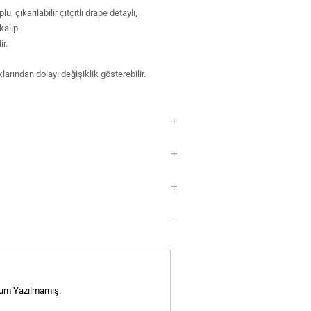
u, çıkarılabilir çıtçıtlı drape detaylı,
kalıp.
ir.
klarından dolayı değişiklik gösterebilir.
um Yazılmamış.