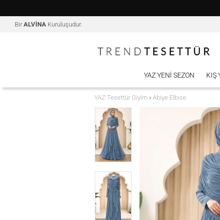
Bir
ALVİNA
Kuruluşudur.
YAZ YENI SEZON
KIŞ
YAZ Tesettür Giyim
Abiye Elbise
›