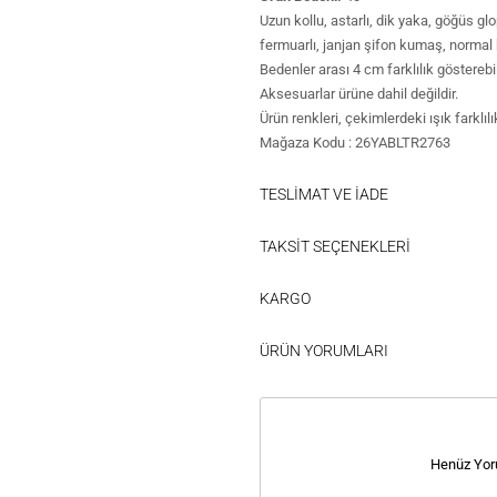
Uzun kollu, astarlı, dik yaka, göğüs glopl
fermuarlı, janjan şifon kumaş, normal 
Bedenler arası 4 cm farklılık gösterebil
Aksesuarlar ürüne dahil değildir.
Ürün renkleri, çekimlerdeki ışık farklılı
Mağaza Kodu : 26YABLTR2763
TESLİMAT VE İADE
TAKSİT SEÇENEKLERİ
KARGO
ÜRÜN YORUMLARI
Henüz Yor