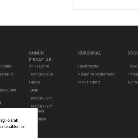
GÜNÜN
KURUMSAL
SOSY
FIRSATLARI
Sorular
Abiye Elbise
Hakkımızda
Faceb
Başvurusu
Tesettür Elbise
Kanun ve Sözleşmeler
Insta
Ferace
Markalarımız
Twitte
şmak İster
Tunik
Tesettür Giyim
l
Tesettür Giyim
 / İade
Modelleri
e
Kombinler
ağlı olarak
 tercihlerinizi