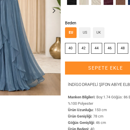
Beden
EU
US
UK
40
42
44
46
48
SEPETE EKLE
İNDİGO DRAPELİ ŞİFON ABİYE ELB
Manken Bilgileri:
Boy:1.74 Göğüs: 86 B
%100 Polyester
Ürün Uzunluğu:
153 cm
Ürün Genişliği:
78 cm
Göğüs Genişliği:
46 cm
Ürün Bedeni:
40