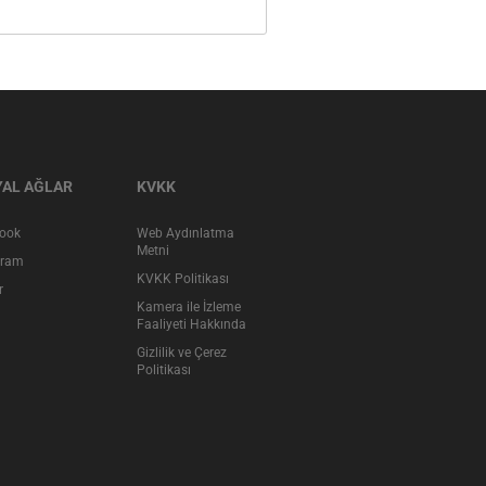
AL AĞLAR
KVKK
ook
Web Aydınlatma
Metni
gram
KVKK Politikası
r
Kamera ile İzleme
Faaliyeti Hakkında
Gizlilik ve Çerez
Politikası