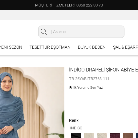
MÜŞTERİ HİZMETLERİ: 0850 222 30 70
 YENI SEZON
TESETTÜR EŞOFMAN
BÜYÜK BEDEN
ŞAL & EŞAR
İNDİGO DRAPELİ ŞİFON ABİYE E
TR-26YABLTR2763-111
İlk Yorumu Sen Yaz!
Renk
İNDİGO
SİYAH
KREM
BEJ
BORDO
KAHVE
L