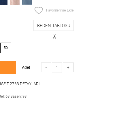
Favorilerime Ekle
BEDEN TABLOSU
50
Adet
-
+
İSE T 2763 DETAYLARI
el: 68 Basen: 98