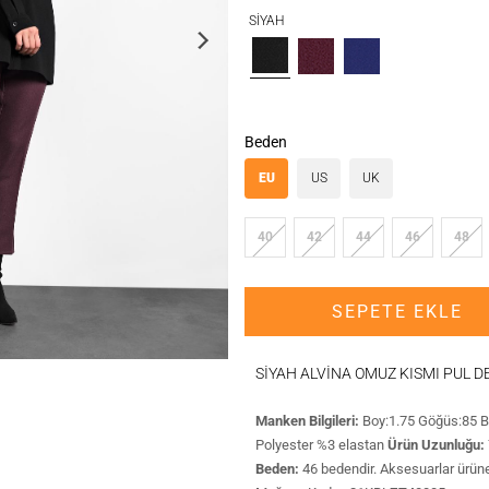
SİYAH
SİYAH
VİŞNE
K.SAKS
Beden
EU
US
UK
40
42
44
46
48
SEPETE EKLE
SİYAH ALVİNA OMUZ KISMI PUL D
Manken Bilgileri:
Boy:1.75 Göğüs:85 
Polyester %3 elastan
Ürün Uzunluğu:
Beden:
46 bedendir. Aksesuarlar ürüne 