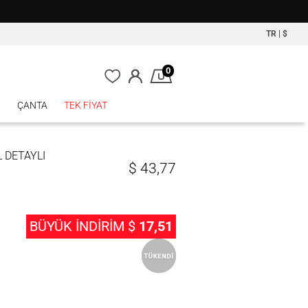
TR
|
$
0
P
ÇANTA
TEK FİYAT
 DETAYLI
$
43,77
BÜYÜK İNDİRİM $
17,51