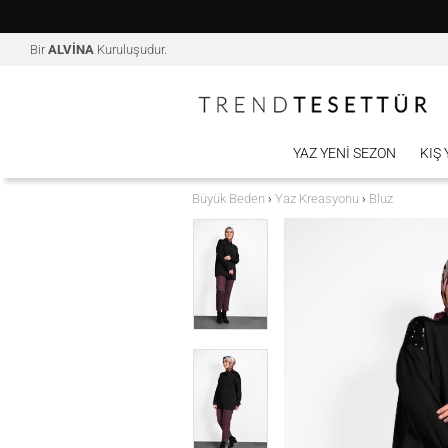
Bir
ALVİNA
Kuruluşudur.
YAZ YENI SEZON
KIŞ
Büyük Beden
Yaz Kreasyonu
Bluz
›
›