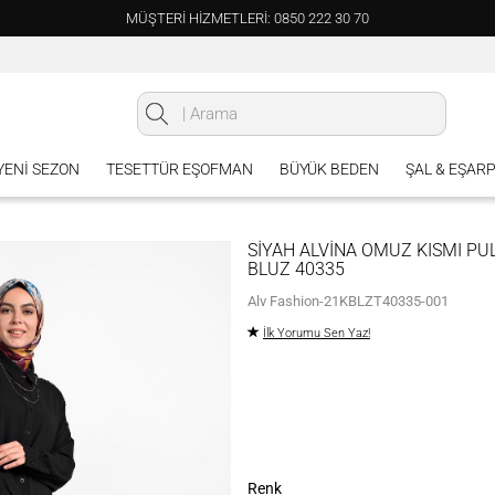
MÜŞTERİ HİZMETLERİ: 0850 222 30 70
 YENI SEZON
TESETTÜR EŞOFMAN
BÜYÜK BEDEN
ŞAL & EŞAR
SİYAH ALVİNA OMUZ KISMI PUL
BLUZ 40335
Alv Fashion-21KBLZT40335-001
İlk Yorumu Sen Yaz!
Renk