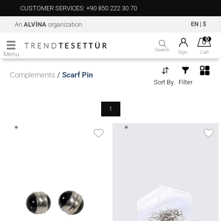
CUSTOMER SERVICES: +90 850 222 30 70
An
ALVİNA
organization.
EN
|
$
0
Search
Sign
Cart
Menu
Complements
/
Scarf Pin
Sort By
Filter
1