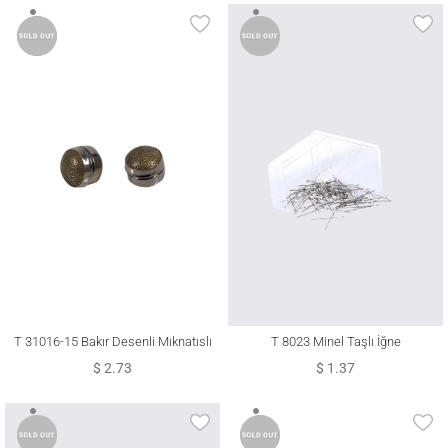
T 31016-15 Bakır Desenli Mıknatıslı
T 8023 Minel Taşlı İğne
Şal Eşarp Klipsi
$ 2.73
$ 1.37