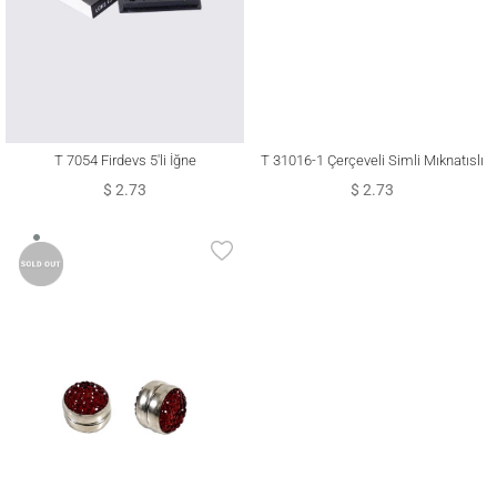
T 7054 Firdevs 5′li İğne
T 31016-1 Çerçeveli Simli Mıknatıslı
Eşarp Şal Klipsi
$ 2.73
$ 2.73