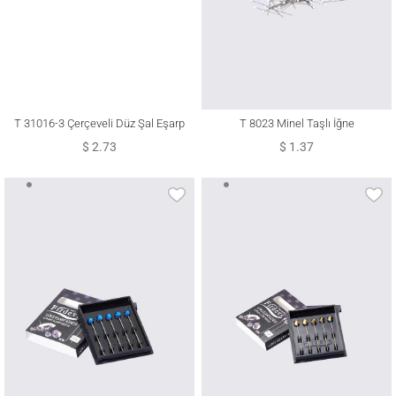
T 31016-3 Çerçeveli Düz Şal Eşarp
T 8023 Minel Taşlı İğne
Klipsi
$ 2.73
$ 1.37