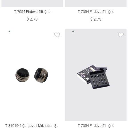
T 7054 Firdevs 5′li İğne
T 7054 Firdevs 5′li İğne
$ 2.73
$ 2.73
T 31016-6 Çerçeveli Mıknatıslı Şal
T 7054 Firdevs 5′li İğne