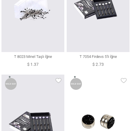
T 8023 Minel Taşlı İğne
T 7054 Firdevs 5′li İğne
$ 1.37
$ 2.73