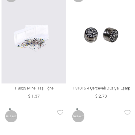
T 8023 Minel Taşlı İğne
T 31016-4 Çerçeveli Düz Şal Eşarp
Klipsi
$ 1.37
$ 2.73