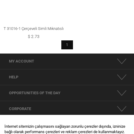
T 31016-1 Çerçeveli Simli Mıknatıslı
Eşarp Şal Klipsi
$ 2.73
1
MY ACCOUNT
HELP
OPPORTUNITIES OF THE DAY
CORPORATE
SOCIAL NETWORKS
İnternet sitemizin çalışmasını sağlayan zorunlu çerezler dışında, izninize
bağlı olarak performans çerezleri ve reklam çerezleri de kullanmaktayız.